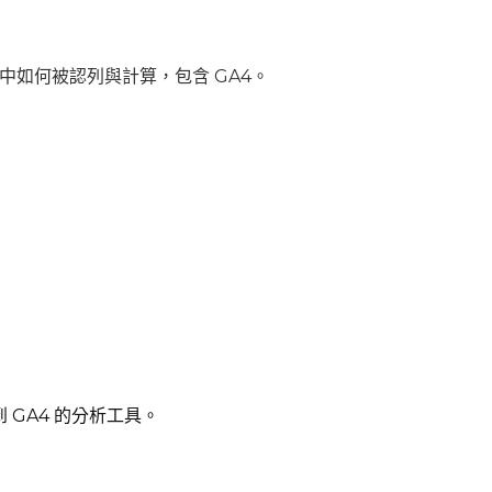
A後台中如何被認列與計算，包含 GA4。
到 GA4 的分析工具。