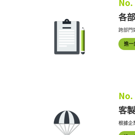
No.
各
跨部門
進一
No.
客
根據企