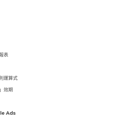
象報表
規則運算式
銷」效期
e Ads